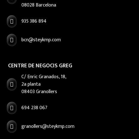
08028 Barcelona
935 386 894

bcn@steykmp.com

CENTRE DE NEGOCIS GREG
C/ Enric Granados, 18,
2a planta

08403 Granollers
694 238 067

granollers@steykmp.com
