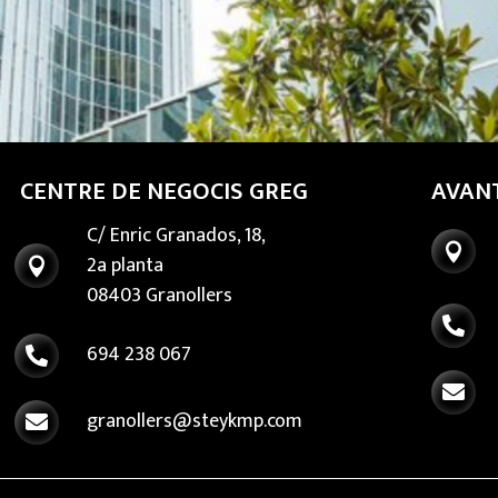
CENTRE DE NEGOCIS GREG
AVAN
C/ Enric Granados, 18,

2a planta

08403 Granollers

694 238 067


granollers@steykmp.com
