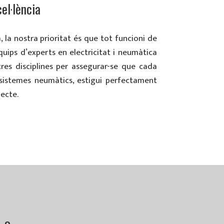
el·lència
, la nostra prioritat és que tot funcioni de
quips d’experts en electricitat i neumàtica
es disciplines per assegurar-se que cada
s sistemes neumàtics, estigui perfectament
jecte.