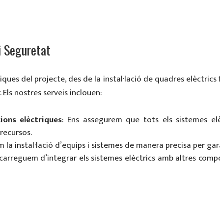
 i Seguretat
ques del projecte, des de la instal·lació de quadres elèctrics 
 Els nostres serveis inclouen:
ions elèctriques
: Ens assegurem que tots els sistemes el
 recursos.
em la instal·lació d’equips i sistemes de manera precisa per ga
ncarreguem d’integrar els sistemes elèctrics amb altres comp