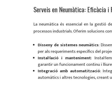
Serveis en Neumàtica: Eficàcia i 
La neumàtica és essencial en la gestió d
processos industrials. Oferim solucions co
Disseny de sistemes neumàtics
: Disse
per als requeriments específics del proj
Instal·lació i manteniment
: Instal·l
garantir un funcionament continu i lliure
Integració amb automatització
: Int
automàtics i altres tecnologies, creant u