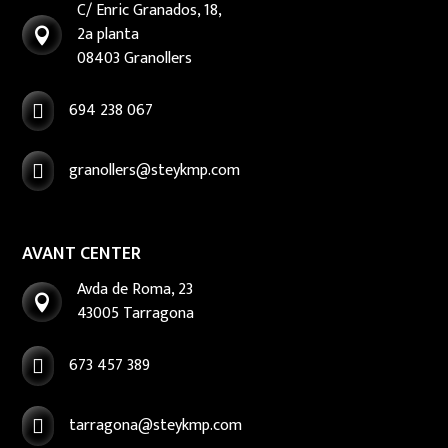
C/ Enric Granados, 18,
2a planta

08403 Granollers
694 238 067

granollers@steykmp.com

AVANT CENTER
Avda de Roma, 23

43005 Tarragona
673 457 389

tarragona@steykmp.com
