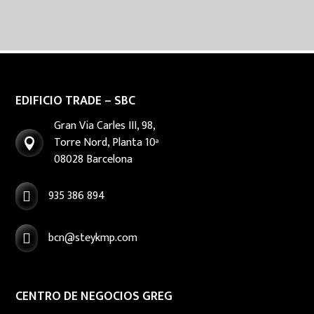
EDIFICIO TRADE – SBC
Gran Via Carles III, 98,
Torre Nord, Planta 10ª

08028 Barcelona
935 386 894

bcn@steykmp.com

CENTRO DE NEGOCIOS GREG