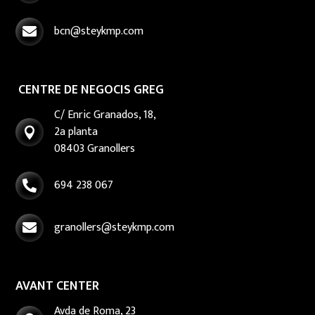
bcn@steykmp.com

CENTRE DE NEGOCIS GREG
C/ Enric Granados, 18,
2a planta

08403 Granollers
694 238 067

granollers@steykmp.com

AVANT CENTER
Avda de Roma, 23